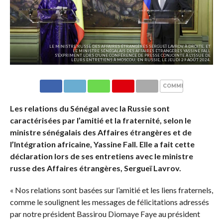
LE MINISTRE RUSSE DES AFFAIRES ÉTRANGÈRES SERGUEÏ LAVROV, À DROITE, ET
LE MINISTRE SÉNÉGALAIS DES AFFAIRES ÉTRANGÈRES YASSINE FALL
S'EXPRIMENT LORS D'UNE CONFÉRENCE DE PRESSE CONJOINTE À L'ISSUE DE
LEURS ENTRETIENS À MOSCOU, EN RUSSIE, LE JEUDI 29 AOÛT 2024.
COMMENTAIRES
Les relations du Sénégal avec la Russie sont
caractérisées par l’amitié et la fraternité, selon le
ministre sénégalais des Affaires étrangères et de
l’Intégration africaine, Yassine Fall. Elle a fait cette
déclaration lors de ses entretiens avec le ministre
russe des Affaires étrangères, Sergueï Lavrov.
« Nos relations sont basées sur l’amitié et les liens fraternels,
comme le soulignent les messages de félicitations adressés
par notre président Bassirou Diomaye Faye au président