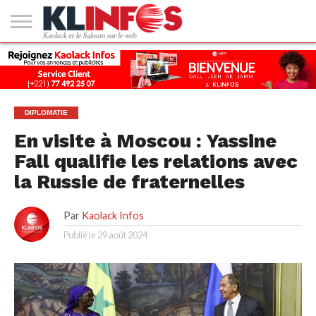
#2
(PAS
KAOLACK
POLITIQUE
ECONOMIE
SOCIÉTÉ
CULTURE
PEOPLE
SPORT
SANTÉ
AFRIQUE
INTERNATIONAL
EMPLOI &
DE
FORMATION
TITRE)
DIPLOMATIE
En visite à Moscou : Yassine
Fall qualifie les relations avec
la Russie de fraternelles
Par
Kaolack Infos
Publié le
29 août 2024