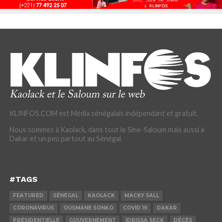
KLINFOS.COM est Média sénégalais indépendant et gratuit.
Nous sommes à Kaolack, dans tout le Sine-Saloum mais aussi à
Dakar et un peu partout au Sénégal.
#TAGS
FEATURED
SÉNÉGAL
KAOLACK
MACKY SALL
CORONAVIRUS
OUSMANE SONKO
COVID 19
DAKAR
PRÉSIDENTIELLE
GOUVERNEMENT
IDRISSA SECK
DÉCÈS