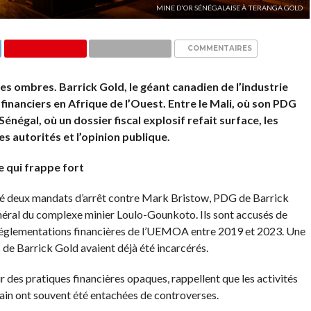
MINE D'OR SÉNÉGALAISE À TERANGA GOLD
COMMENTAIRES
 des ombres. Barrick Gold, le géant canadien de l’industrie
financiers en Afrique de l’Ouest. Entre le Mali, où son PDG
Sénégal, où un dossier fiscal explosif refait surface, les
es autorités et l’opinion publique.
e qui frappe fort
ncé deux mandats d’arrêt contre Mark Bristow, PDG de Barrick
néral du complexe minier Loulo-Gounkoto. Ils sont accusés de
 réglementations financières de l’UEMOA entre 2019 et 2023. Une
de Barrick Gold avaient déjà été incarcérés.
ur des pratiques financières opaques, rappellent que les activités
cain ont souvent été entachées de controverses.