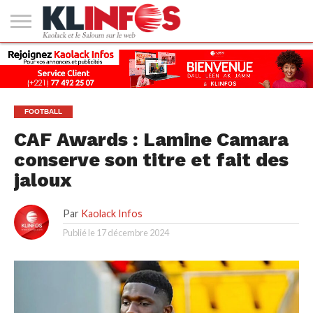
#2
(PAS
KAOLACK
POLITIQUE
ECONOMIE
SOCIÉTÉ
CULTURE
PEOPLE
SPORT
SANTÉ
AFRIQUE
INTERNATIONAL
EMPLOI &
DE
FORMATION
TITRE)
FOOTBALL
CAF Awards : Lamine Camara
conserve son titre et fait des
jaloux
Par
Kaolack Infos
Publié le
17 décembre 2024