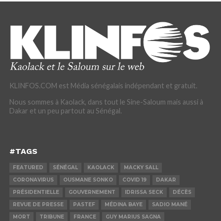
KLINFOS.COM est Média sénégalais indépendant et gratuit.
Nous sommes à Kaolack, dans tout le Sine-Saloum mais aussi à
Dakar et un peu partout au Sénégal.
#TAGS
FEATURED
SÉNÉGAL
KAOLACK
MACKY SALL
CORONAVIRUS
OUSMANE SONKO
COVID 19
DAKAR
PRÉSIDENTIELLE
GOUVERNEMENT
IDRISSA SECK
DÉCÈS
REVUE DE PRESSE
PASTEF
MÉDINA BAYE
SADIO MANÉ
MORT
TRIBUNE
FRANCE
GUY MARIUS SAGNA