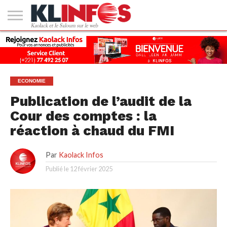
#2
(PAS
KAOLACK
POLITIQUE
ECONOMIE
SOCIÉTÉ
CULTURE
PEOPLE
SPORT
SANTÉ
AFRIQUE
INTERNATIONAL
EMPLOI &
DE
FORMATION
TITRE)
ECONOMIE
Publication de l’audit de la
Cour des comptes : la
réaction à chaud du FMI
Par
Kaolack Infos
Publié le
12 février 2025