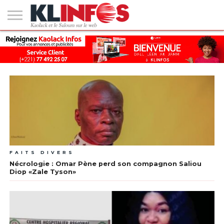
#2
(PAS
KAOLACK
POLITIQUE
ECONOMIE
SOCIÉTÉ
CULTURE
PEOPLE
SPORT
SANTÉ
AFRIQUE
INTERNATIONAL
EMPLOI &
DE
FORMATION
TITRE)
FAITS DIVERS
Nécrologie : Omar Pène perd son compagnon Saliou
Diop «Zale Tyson»