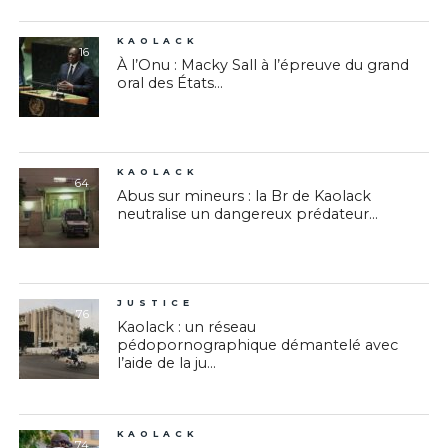
KAOLACK
16
À l’Onu : Macky Sall à l’épreuve du grand
oral des États...
KAOLACK
64
Abus sur mineurs : la Br de Kaolack
neutralise un dangereux prédateur...
JUSTICE
76
Kaolack : un réseau
pédopornographique démantelé avec
l’aide de la ju...
KAOLACK
74