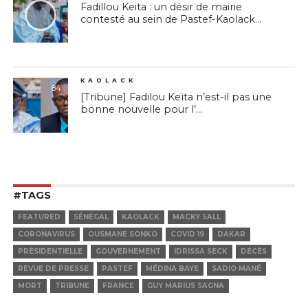
Fadillou Keita : un désir de mairie
contesté au sein de Pastef-Kaolack...
KAOLACK
84
[Tribune] Fadilou Keïta n’est-il pas une
bonne nouvelle pour l’...
#TAGS
FEATURED
SÉNÉGAL
KAOLACK
MACKY SALL
CORONAVIRUS
OUSMANE SONKO
COVID 19
DAKAR
PRÉSIDENTIELLE
GOUVERNEMENT
IDRISSA SECK
DÉCÈS
REVUE DE PRESSE
PASTEF
MÉDINA BAYE
SADIO MANÉ
MORT
TRIBUNE
FRANCE
GUY MARIUS SAGNA