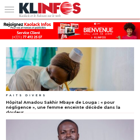
#2
(PAS
KAOLACK
POLITIQUE
ECONOMIE
SOCIÉTÉ
CULTURE
PEOPLE
SPORT
SANTÉ
AFRIQUE
INTERNATIONAL
EMPLOI &
DE
FORMATION
TITRE)
FAITS DIVERS
Hôpital Amadou Sakhir Mbaye de Louga : « pour
négligence », une femme enceinte décède dans la
douleur