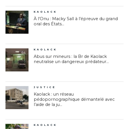
KAOLACK
16
À l’Onu : Macky Sall à l’épreuve du grand
oral des États...
KAOLACK
64
Abus sur mineurs : la Br de Kaolack
neutralise un dangereux prédateur...
JUSTICE
76
Kaolack : un réseau
pédopornographique démantelé avec
l’aide de la ju...
KAOLACK
74