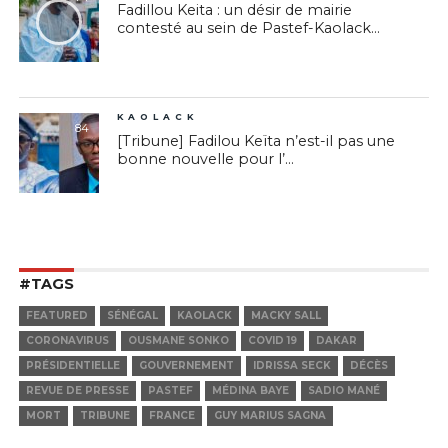
Fadillou Keita : un désir de mairie
contesté au sein de Pastef-Kaolack...
KAOLACK
84
[Tribune] Fadilou Keïta n’est-il pas une
bonne nouvelle pour l’...
#TAGS
FEATURED
SÉNÉGAL
KAOLACK
MACKY SALL
CORONAVIRUS
OUSMANE SONKO
COVID 19
DAKAR
PRÉSIDENTIELLE
GOUVERNEMENT
IDRISSA SECK
DÉCÈS
REVUE DE PRESSE
PASTEF
MÉDINA BAYE
SADIO MANÉ
MORT
TRIBUNE
FRANCE
GUY MARIUS SAGNA