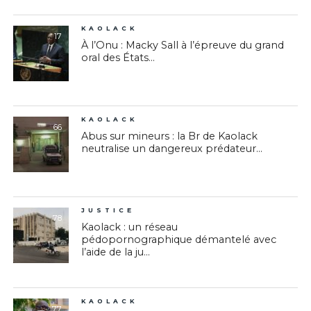
KAOLACK
17
À l’Onu : Macky Sall à l’épreuve du grand
oral des États...
KAOLACK
66
Abus sur mineurs : la Br de Kaolack
neutralise un dangereux prédateur...
JUSTICE
78
Kaolack : un réseau
pédopornographique démantelé avec
l’aide de la ju...
KAOLACK
77