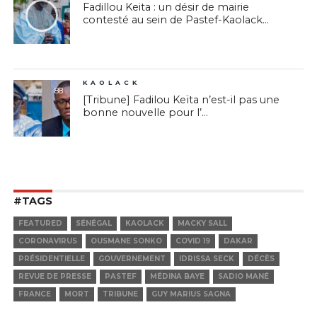
Fadillou Keita : un désir de mairie
contesté au sein de Pastef-Kaolack...
KAOLACK
88
[Tribune] Fadilou Keïta n’est-il pas une
bonne nouvelle pour l’...
#TAGS
FEATURED
SÉNÉGAL
KAOLACK
MACKY SALL
CORONAVIRUS
OUSMANE SONKO
COVID 19
DAKAR
PRÉSIDENTIELLE
GOUVERNEMENT
IDRISSA SECK
DÉCÈS
REVUE DE PRESSE
PASTEF
MÉDINA BAYE
SADIO MANÉ
FRANCE
MORT
TRIBUNE
GUY MARIUS SAGNA