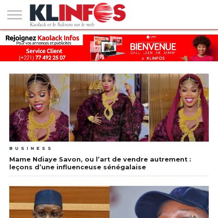
#2
(PAS
KAOLACK
POLITIQUE
ECONOMIE
SOCIÉTÉ
CULTURE
PEOPLE
SPORT
SANTÉ
AFRIQUE
INTERNATIONAL
EMPLOI &
DE
FORMATION
TITRE)
BUSINESS
Mame Ndiaye Savon, ou l’art de vendre autrement :
leçons d’une influenceuse sénégalaise