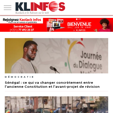
#2
(PAS
KAOLACK
POLITIQUE
ECONOMIE
SOCIÉTÉ
CULTURE
PEOPLE
SPORT
SANTÉ
AFRIQUE
INTERNATIONAL
EMPLOI &
DE
FORMATION
TITRE)
DÉMOCRATIE
Sénégal : ce qui va changer concrètement entre
l’ancienne Constitution et l’avant-projet de révision