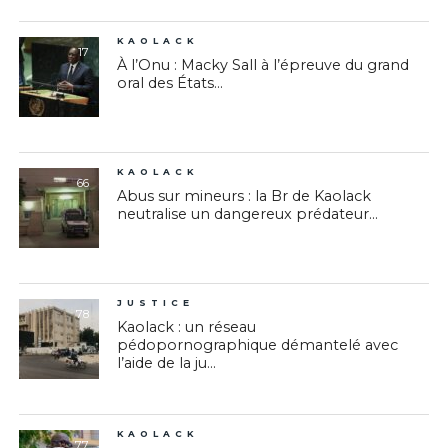
KAOLACK
17
À l’Onu : Macky Sall à l’épreuve du grand
oral des États...
KAOLACK
66
Abus sur mineurs : la Br de Kaolack
neutralise un dangereux prédateur...
JUSTICE
78
Kaolack : un réseau
pédopornographique démantelé avec
l’aide de la ju...
KAOLACK
77