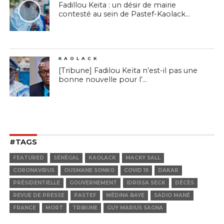
Fadillou Keita : un désir de mairie
contesté au sein de Pastef-Kaolack...
KAOLACK
88
[Tribune] Fadilou Keïta n’est-il pas une
bonne nouvelle pour l’...
#TAGS
FEATURED
SÉNÉGAL
KAOLACK
MACKY SALL
CORONAVIRUS
OUSMANE SONKO
COVID 19
DAKAR
PRÉSIDENTIELLE
GOUVERNEMENT
IDRISSA SECK
DÉCÈS
REVUE DE PRESSE
PASTEF
MÉDINA BAYE
SADIO MANÉ
FRANCE
MORT
TRIBUNE
GUY MARIUS SAGNA