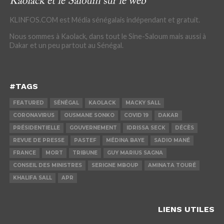
KLINFOS.COM est Média sénégalais indépendant et gratuit.
Nous sommes à Kaolack, dans tout le Sine-Saloum mais aussi à
Dakar et un peu partout au Sénégal.
#TAGS
FEATURED
SÉNÉGAL
KAOLACK
MACKY SALL
CORONAVIRUS
OUSMANE SONKO
COVID 19
DAKAR
PRÉSIDENTIELLE
GOUVERNEMENT
IDRISSA SECK
DÉCÈS
REVUE DE PRESSE
PASTEF
MÉDINA BAYE
SADIO MANÉ
FRANCE
MORT
TRIBUNE
GUY MARIUS SAGNA
CONSEIL DES MINISTRES
SERIGNE MBOUP
AMINATA TOURÉ
KHALIFA SALL
APR
LIENS UTILES