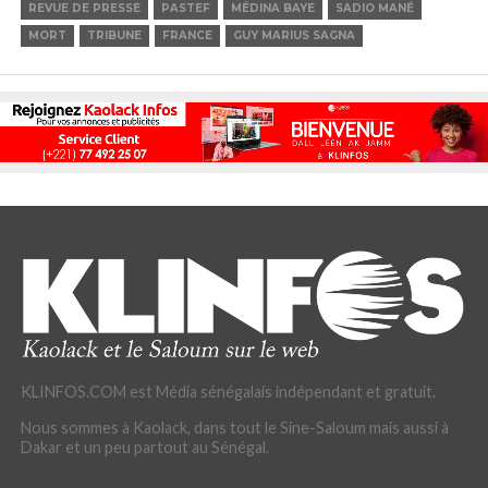
REVUE DE PRESSE
PASTEF
MÉDINA BAYE
SADIO MANÉ
MORT
TRIBUNE
FRANCE
GUY MARIUS SAGNA
KLINFOS.COM est Média sénégalais indépendant et gratuit.
Nous sommes à Kaolack, dans tout le Sine-Saloum mais aussi à
Dakar et un peu partout au Sénégal.