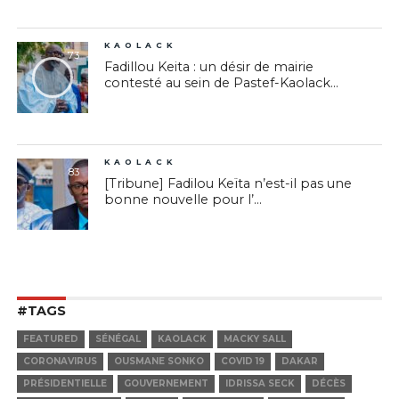
KAOLACK
73
Fadillou Keita : un désir de mairie
contesté au sein de Pastef-Kaolack...
KAOLACK
83
[Tribune] Fadilou Keïta n’est-il pas une
bonne nouvelle pour l’...
#TAGS
FEATURED
SÉNÉGAL
KAOLACK
MACKY SALL
CORONAVIRUS
OUSMANE SONKO
COVID 19
DAKAR
PRÉSIDENTIELLE
GOUVERNEMENT
IDRISSA SECK
DÉCÈS