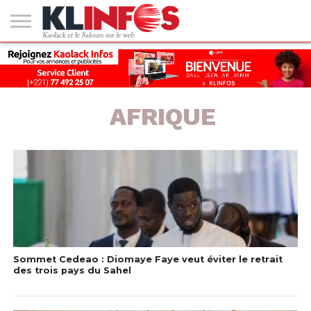
#2
(PAS
KAOLACK
POLITIQUE
ECONOMIE
SOCIÉTÉ
CULTURE
PEOPLE
SPORT
SANTÉ
AFRIQUE
INTERNATIONAL
EMPLOI &
DE
FORMATION
TITRE)
AFRIQUE
Sommet Cedeao : Diomaye Faye veut éviter le retrait
des trois pays du Sahel