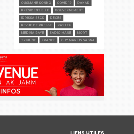
OUSMANE SONKO
COVID 19
DAKAR
PRÉSIDENTIELLE
GOUVERNEMENT
IDRISSA SECK
DÉCÈS
REVUE DE PRESSE
PASTEF
MÉDINA BAYE
SADIO MANÉ
MORT
TRIBUNE
FRANCE
GUY MARIUS SAGNA
LIENS UTILES