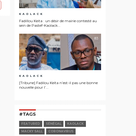
KAOLACK
Fadillou Keita : un désir de mairie contesté au
sein de Pastef-Kaolack...
83
KAOLACK
[Tribune] Fadilou Keïta n’est-il pas une bonne
nouvelle pour l’...
#TAGS
FEATURED
SÉNÉGAL
KAOLACK
MACKY SALL
CORONAVIRUS