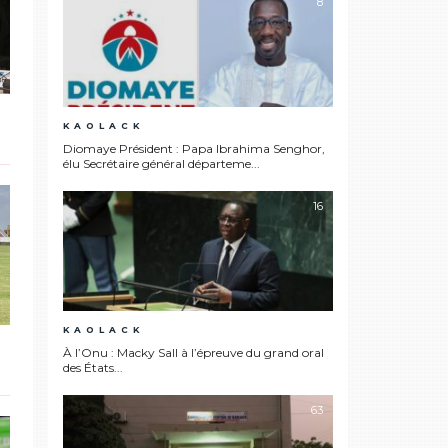
8
KAOLACK
Diomaye Président : Papa Ibrahima Senghor,
élu Secrétaire général départeme...
16
KAOLACK
À l’Onu : Macky Sall à l’épreuve du grand oral
des États...
63