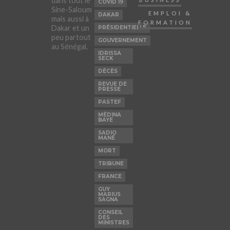
dans tout le
COVID 19
Sine-Saloum
EMPLOI &
DAKAR
mais aussi à
FORMATION
Dakar et un
PRÉSIDENTIELLE
peu partout
GOUVERNEMENT
au Sénégal.
IDRISSA
SECK
DÉCÈS
REVUE DE
PRESSE
PASTEF
MÉDINA
BAYE
SADIO
MANÉ
MORT
TRIBUNE
FRANCE
GUY
MARIUS
SAGNA
CONSEIL
DES
MINISTRES