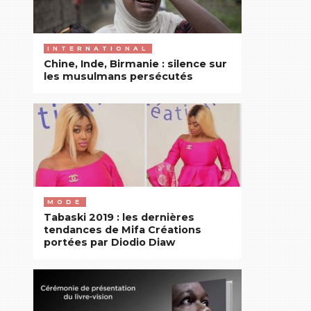
reprise
par
Source
INTERNATIONAL
A,
Chine, Inde, Birmanie : silence sur
les musulmans persécutés
le
ministre
informe
le
leader
de
Pastef
« qu’une
MODE
telle
Tabaski 2019 : les dernières
demande
tendances de Mifa Créations
portées par Diodio Diaw
ne
saurait
être
satisfaite
à