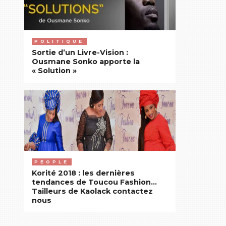
l’état
actuel
du
POLITIQUE
processus
Sortie d’un Livre-Vision :
électoral,
Ousmane Sonko apporte la
« Solution »
au
risque
de
créer
une
rupture
de
l’égalité
PEOPLE
des
Korité 2018 : les dernières
citoyens
tendances de Toucou Fashion…
Tailleurs de Kaolack contactez
devant
nous
la
loi ».