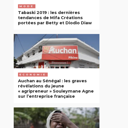
pour
MODE
lui
Tabaski 2019 : les dernières
demander
tendances de Mifa Créations
portées par Betty et Diodio Diaw
d’assurer
sa
sécurité
« par
l’affectation
d’éléments
bien
formés ».
ECONOMIE
Auchan au Sénégal : les graves
Dans
révélations du jeune
« agripreneur » Souleymane Agne
une
sur l’entreprise française
lettre
datée
du
18
octobre,