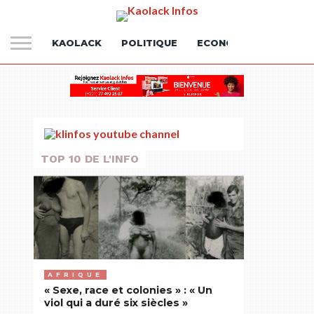
KAOLACK
POLITIQUE
ECONOMIE
SOCIÉT
POLITIQUE
Macky n’a
TOP 10 DE L'INFO
pas
l’élégance
de Wade :
Aly
AFRIQUE
« Sexe, race et colonies » : « Un
Ngouille
viol qui a duré six siècles »