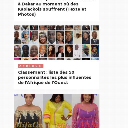
de
PARTAGER
à Dakar au moment où des
sa
Kaolackois souffrent (Texte et
TWEET
Photos)
dernière
PARTAGER
conférence
COMMENTAIRES
E-
MAIL
de
presse,
Ousmane
Sonko
a
révélé
AFRIQUE
avoir
Classement : liste des 50
écrit
personnalités les plus influentes
de l’Afrique de l’Ouest
au
ministre
de
l’Intérieur,
Aly
Ngouille
Ndiaye,