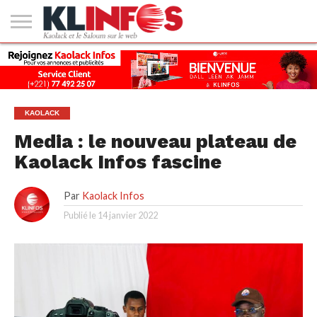
#2
(PAS
KAOLACK
POLITIQUE
ECONOMIE
SOCIÉTÉ
CULTURE
PEOPLE
SPORT
SANTÉ
AFRIQUE
INTERNATIONAL
EMPLOI &
DE
FORMATION
TITRE)
KAOLACK
Media : le nouveau plateau de
Kaolack Infos fascine
Par
Kaolack Infos
Publié le
14 janvier 2022