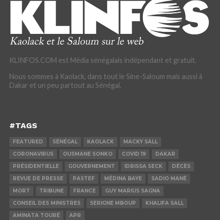
KLINFOS.COM est Média sénégalais indépendant et gratuit.
Nous sommes à Kaolack, dans tout le Sine-Saloum mais aussi à
Dakar et un peu partout au Sénégal.
#TAGS
FEATURED
SÉNÉGAL
KAOLACK
MACKY SALL
CORONAVIRUS
OUSMANE SONKO
COVID 19
DAKAR
PRÉSIDENTIELLE
GOUVERNEMENT
IDRISSA SECK
DÉCÈS
REVUE DE PRESSE
PASTEF
MÉDINA BAYE
SADIO MANÉ
MORT
TRIBUNE
FRANCE
GUY MARIUS SAGNA
CONSEIL DES MINISTRES
SERIGNE MBOUP
KHALIFA SALL
AMINATA TOURÉ
APR