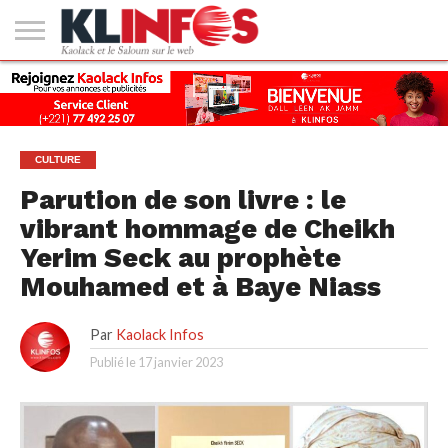
#2
(PAS
KAOLACK
POLITIQUE
ECONOMIE
SOCIÉTÉ
CULTURE
PEOPLE
SPORT
SANTÉ
AFRIQUE
INTERNATIONAL
EMPLOI &
DE
FORMATION
TITRE)
CULTURE
Parution de son livre : le
vibrant hommage de Cheikh
Yerim Seck au prophète
Mouhamed et à Baye Niass
Par
Kaolack Infos
Publié le
17 janvier 2023