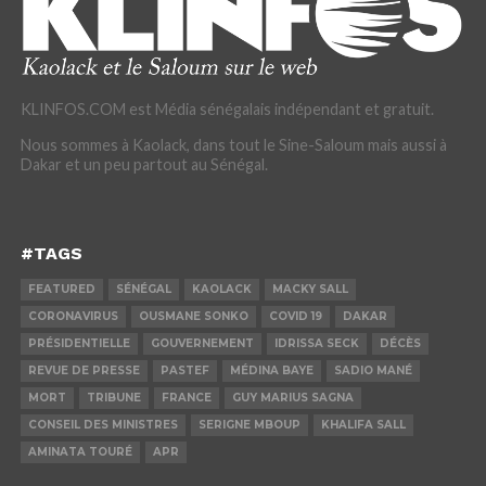
KLINFOS.COM est Média sénégalais indépendant et gratuit.
Nous sommes à Kaolack, dans tout le Sine-Saloum mais aussi à
Dakar et un peu partout au Sénégal.
#TAGS
FEATURED
SÉNÉGAL
KAOLACK
MACKY SALL
CORONAVIRUS
OUSMANE SONKO
COVID 19
DAKAR
PRÉSIDENTIELLE
GOUVERNEMENT
IDRISSA SECK
DÉCÈS
REVUE DE PRESSE
PASTEF
MÉDINA BAYE
SADIO MANÉ
MORT
TRIBUNE
FRANCE
GUY MARIUS SAGNA
CONSEIL DES MINISTRES
SERIGNE MBOUP
KHALIFA SALL
AMINATA TOURÉ
APR