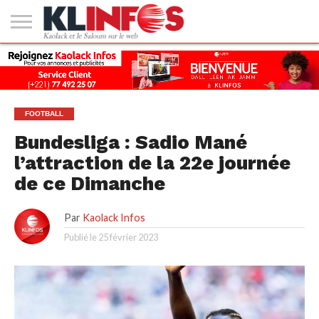
#2
(PAS
KAOLACK
POLITIQUE
ECONOMIE
SOCIÉTÉ
CULTURE
PEOPLE
SPORT
SANTÉ
AFRIQUE
INTERNATIONAL
EMPLOI &
DE
FORMATION
TITRE)
FOOTBALL
Bundesliga : Sadio Mané
l’attraction de la 22e journée
de ce Dimanche
Par
Kaolack Infos
Publié le
25 février 2023