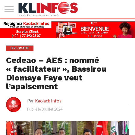
#2
(PAS
KAOLACK
POLITIQUE
ECONOMIE
SOCIÉTÉ
CULTURE
PEOPLE
SPORT
SANTÉ
AFRIQUE
INTERNATIONAL
EMPLOI &
DE
FORMATION
TITRE)
DIPLOMATIE
Cedeao – AES : nommé
« facilitateur », Bassirou
Diomaye Faye veut
l’apaisement
Par
Kaolack Infos
Publié le
8 juillet 2024