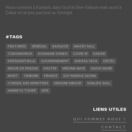
Nous sommes à Kaolack, dans tout le Sine-Saloum mais aussi à
Dakar et un peu partout au Sénégal.
#TAGS
FEATURED
SÉNÉGAL
KAOLACK
MACKY SALL
CORONAVIRUS
OUSMANE SONKO
COVID 19
DAKAR
PRÉSIDENTIELLE
GOUVERNEMENT
IDRISSA SECK
DÉCÈS
REVUE DE PRESSE
PASTEF
MÉDINA BAYE
SADIO MANÉ
MORT
TRIBUNE
FRANCE
GUY MARIUS SAGNA
CONSEIL DES MINISTRES
SERIGNE MBOUP
KHALIFA SALL
AMINATA TOURÉ
APR
LIENS UTILES
QUI SOMMES NOUS ?
CONTACT