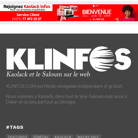
KLINFOS.COM est Média sénégalais indépendant et gratuit.
Nous sommes à Kaolack, dans tout le Sine-Saloum mais aussi à
Dakar et un peu partout au Sénégal.
#TAGS
FEATURED
SÉNÉGAL
KAOLACK
MACKY SALL