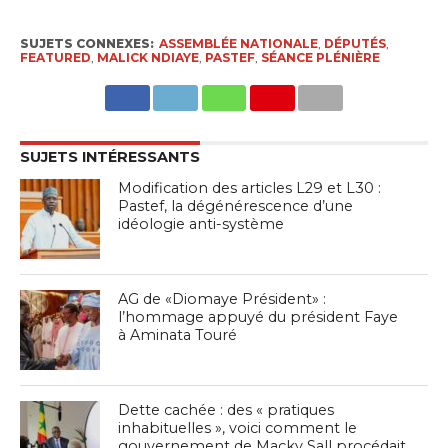
SUJETS CONNEXES:
ASSEMBLÉE NATIONALE
,
DÉPUTÉS
,
FEATURED
,
MALICK NDIAYE
,
PASTEF
,
SÉANCE PLÉNIÈRE
SUJETS INTÉRESSANTS
Modification des articles L29 et L30 :
Pastef, la dégénérescence d’une
idéologie anti-système
AG de «Diomaye Président» :
l’hommage appuyé du président Faye
à Aminata Touré
Dette cachée : des « pratiques
inhabituelles », voici comment le
gouvernement de Macky Sall procédait