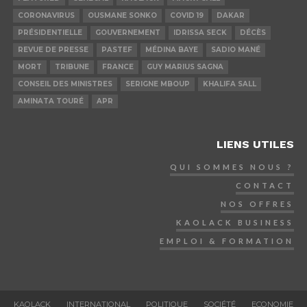
CORONAVIRUS
OUSMANE SONKO
COVID 19
DAKAR
PRÉSIDENTIELLE
GOUVERNEMENT
IDRISSA SECK
DÉCÈS
REVUE DE PRESSE
PASTEF
MÉDINA BAYE
SADIO MANÉ
MORT
TRIBUNE
FRANCE
GUY MARIUS SAGNA
CONSEIL DES MINISTRES
SERIGNE MBOUP
KHALIFA SALL
AMINATA TOURÉ
APR
LIENS UTILES
QUI SOMMES NOUS ?
CONTACT
NOS OFFRES
KAOLACK BUSINESS
EMPLOI & FORMATION
KAOLACK
INTERNATIONAL
POLITIQUE
SOCIÉTÉ
ECONOMIE