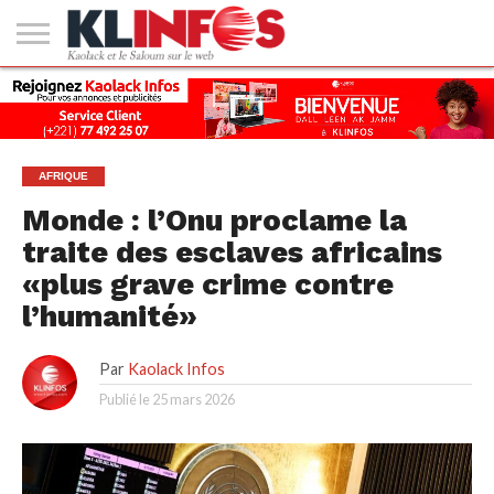
#2
(PAS
KAOLACK
POLITIQUE
ECONOMIE
SOCIÉTÉ
CULTURE
PEOPLE
SPORT
SANTÉ
AFRIQUE
INTERNATIONAL
EMPLOI &
DE
FORMATION
TITRE)
AFRIQUE
Monde : l’Onu proclame la
traite des esclaves africains
«plus grave crime contre
l’humanité»
Par
Kaolack Infos
Publié le
25 mars 2026