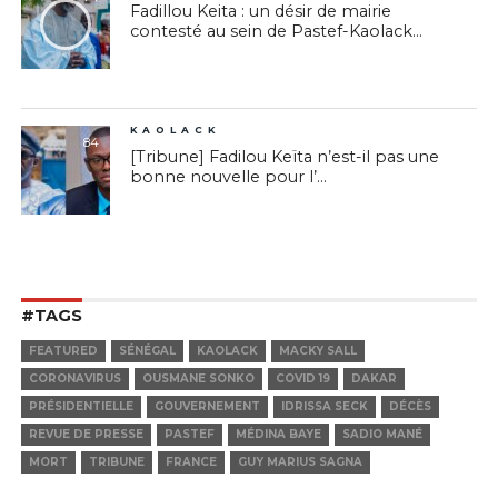
Fadillou Keita : un désir de mairie
contesté au sein de Pastef-Kaolack...
KAOLACK
84
[Tribune] Fadilou Keïta n’est-il pas une
bonne nouvelle pour l’...
#TAGS
FEATURED
SÉNÉGAL
KAOLACK
MACKY SALL
CORONAVIRUS
OUSMANE SONKO
COVID 19
DAKAR
PRÉSIDENTIELLE
GOUVERNEMENT
IDRISSA SECK
DÉCÈS
REVUE DE PRESSE
PASTEF
MÉDINA BAYE
SADIO MANÉ
MORT
TRIBUNE
FRANCE
GUY MARIUS SAGNA