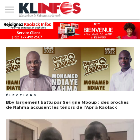
#2
(PAS
KAOLACK
POLITIQUE
ECONOMIE
SOCIÉTÉ
CULTURE
PEOPLE
SPORT
SANTÉ
AFRIQUE
INTERNATIONAL
EMPLOI &
DE
FORMATION
TITRE)
ÉLECTIONS
Bby largement battu par Serigne Mboup : des proches
de Rahma accusent les ténors de l’Apr à Kaolack