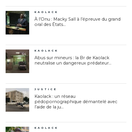
KAOLACK
16
À l’Onu : Macky Sall à l’épreuve du grand
oral des États...
KAOLACK
64
Abus sur mineurs : la Br de Kaolack
neutralise un dangereux prédateur...
JUSTICE
76
Kaolack : un réseau
pédopornographique démantelé avec
l’aide de la ju...
KAOLACK
74