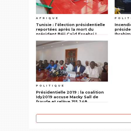
AFRIQUE
POLIT
Tunisie : l’élection présidentielle
Incendi
reportées après la mort du
présiden
président Béji Caïd Essebsi !
Ibrahim
à bord,
passé
POLITIQUE
Présidentielle 2019 : la coalition
Idy2019 accuse Macky Sall de
fraude et relève 155.248
doublons sur le fichier