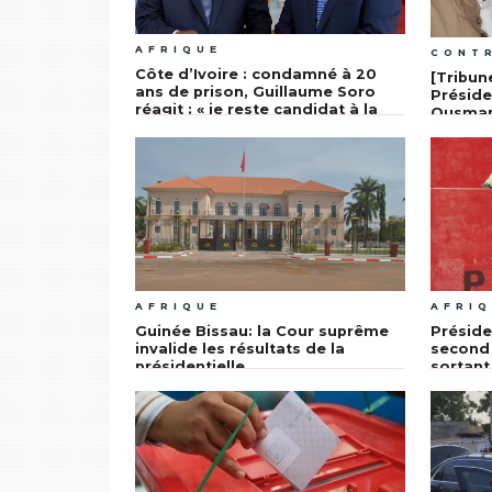
AFRIQUE
CONT
Côte d’Ivoire : condamné à 20
[Tribun
ans de prison, Guillaume Soro
Préside
réagit : « je reste candidat à la
Ousmane
présidentielle et je gagnerai »
perdu
AFRIQUE
AFRI
Guinée Bissau: la Cour suprême
Préside
invalide les résultats de la
second 
présidentielle
sortant