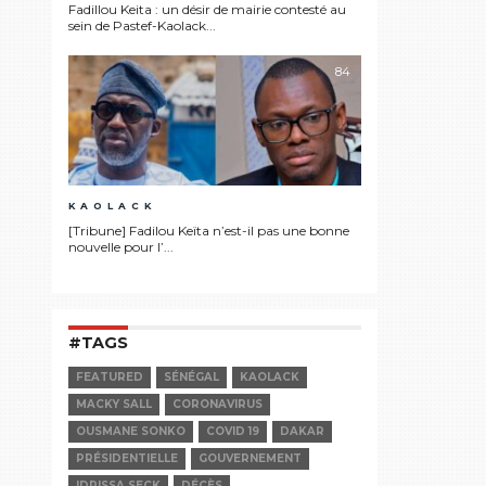
Fadillou Keita : un désir de mairie contesté au
sein de Pastef-Kaolack...
84
KAOLACK
[Tribune] Fadilou Keïta n’est-il pas une bonne
nouvelle pour l’...
#TAGS
FEATURED
SÉNÉGAL
KAOLACK
MACKY SALL
CORONAVIRUS
OUSMANE SONKO
COVID 19
DAKAR
PRÉSIDENTIELLE
GOUVERNEMENT
IDRISSA SECK
DÉCÈS