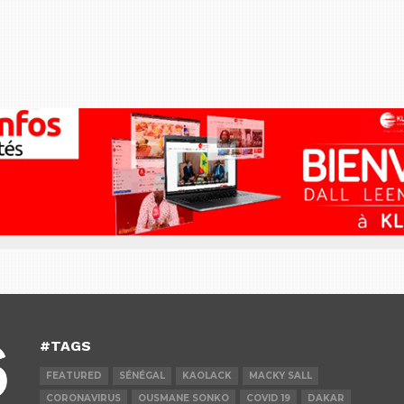
#TAGS
FEATURED
SÉNÉGAL
KAOLACK
MACKY SALL
CORONAVIRUS
OUSMANE SONKO
COVID 19
DAKAR