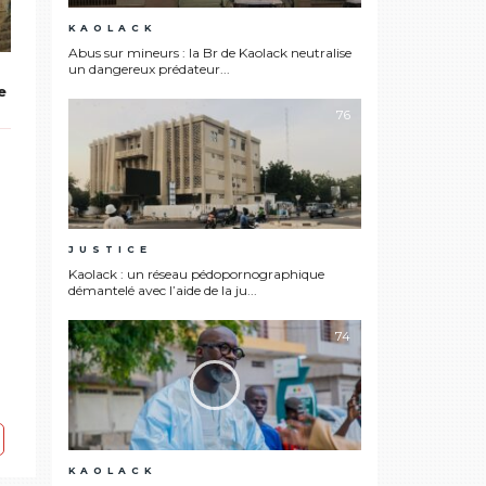
KAOLACK
Abus sur mineurs : la Br de Kaolack neutralise
un dangereux prédateur...
e
76
JUSTICE
Kaolack : un réseau pédopornographique
démantelé avec l’aide de la ju...
74
KAOLACK