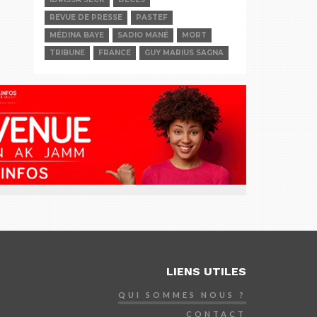
REVUE DE PRESSE
PASTEF
MÉDINA BAYE
SADIO MANÉ
MORT
TRIBUNE
FRANCE
GUY MARIUS SAGNA
LIENS UTILES
QUI SOMMES NOUS ?
CONTACT