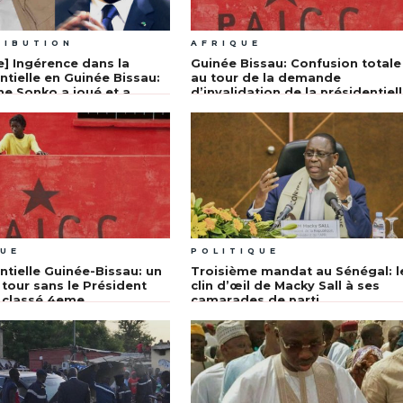
RIBUTION
AFRIQUE
e] Ingérence dans la
Guinée Bissau: Confusion totale
ntielle en Guinée Bissau:
au tour de la demande
 Sonko a joué et a
d’invalidation de la présidentiel
QUE
POLITIQUE
ntielle Guinée-Bissau: un
Troisième mandat au Sénégal: l
tour sans le Président
clin d’œil de Macky Sall à ses
 classé 4eme
camarades de parti