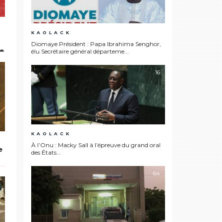
KAOLACK
Diomaye Président : Papa Ibrahima Senghor,
le
élu Secrétaire général départeme...
16
KAOLACK
À l’Onu : Macky Sall à l’épreuve du grand oral
e
des États...
64