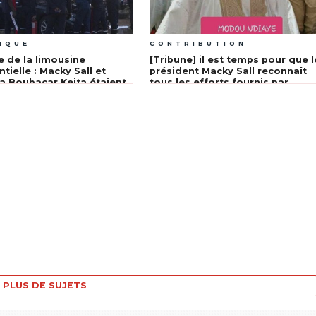
IQUE
CONTRIBUTION
e de la limousine
[Tribune] il est temps pour que l
tielle : Macky Sall et
président Macky Sall reconnaît
a Boubacar Keita étaient
tous les efforts fournis par
 ce qui s’est réellement
Rahma à Kaolack Par- Kabou
Dieng ADR
PLUS DE SUJETS