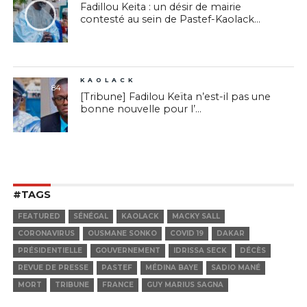
Fadillou Keita : un désir de mairie
contesté au sein de Pastef-Kaolack...
KAOLACK
84
[Tribune] Fadilou Keïta n’est-il pas une
bonne nouvelle pour l’...
#TAGS
FEATURED
SÉNÉGAL
KAOLACK
MACKY SALL
CORONAVIRUS
OUSMANE SONKO
COVID 19
DAKAR
PRÉSIDENTIELLE
GOUVERNEMENT
IDRISSA SECK
DÉCÈS
REVUE DE PRESSE
PASTEF
MÉDINA BAYE
SADIO MANÉ
MORT
TRIBUNE
FRANCE
GUY MARIUS SAGNA