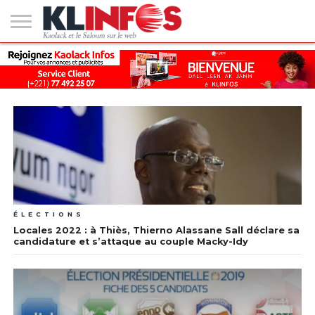
#2
(PAS
KAOLACK
POLITIQUE
ECONOMIE
SOCIÉTÉ
CULTURE
PEOPLE
SPORT
SANTÉ
AFRIQUE
INTERNATIONAL
EMPLOI &
DE
FORMATION
TITRE)
ÉLECTIONS
Locales 2022 : à Thiès, Thierno Alassane Sall déclare sa
candidature et s’attaque au couple Macky-Idy