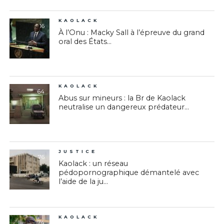
KAOLACK
16
À l’Onu : Macky Sall à l’épreuve du grand
oral des États...
KAOLACK
64
Abus sur mineurs : la Br de Kaolack
neutralise un dangereux prédateur...
JUSTICE
76
Kaolack : un réseau
pédopornographique démantelé avec
l’aide de la ju...
KAOLACK
74